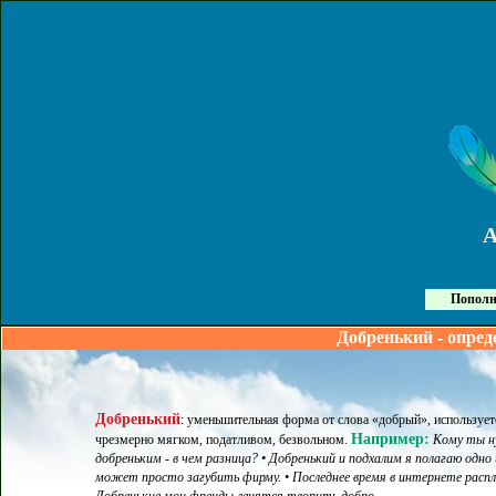
Пополн
Добренький - опред
Добренький
:
уменьшительная форма от слова «добрый», используетс
Например:
чрезмерно мягком, податливом, безвольном
.
Кому ты н
добреньким - в чем разница? • Добренький и подхалим я полагаю одно 
может просто загубить фирму. • Последнее время в интернете распло