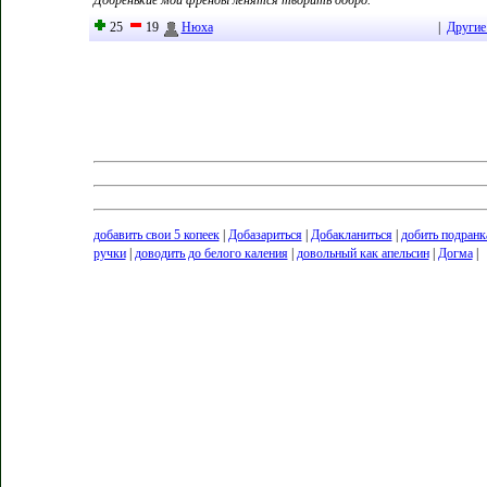
Добренькие мои френды ленятся творить добро.
25
19
Нюха
|
Другие
добавить свои 5 копеек
|
Добазариться
|
Добакланиться
|
добить подранк
ручки
|
доводить до белого каления
|
довольный как апельсин
|
Догма
|