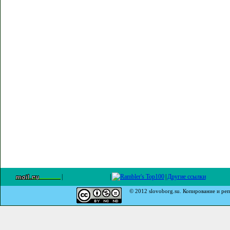
|
|
|
Другие ссылки
© 2012 slovoborg.su. Копирование и реп