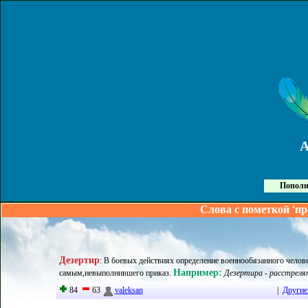
Пополн
Слова с пометкой 'пр
Дезертир
:
В боевых действиях определение военнообязанного челове
Например:
самым,невыполнившего приказ
.
Дезертира - расстреля
84
63
valeksan
|
Другие