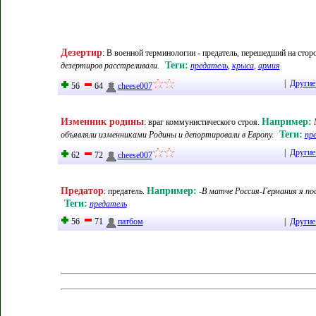
Дезертир
:
В военной терминологии - предатель, перешедший на стор
Теги:
дезертиров расстреливали.
предатель
,
крыса
,
армия
|
Другие
56
64
cheese007
Изменник родины
Например:
:
враг коммунистического строя
.
Теги:
объявляли изменниками Родины и депортировали в Европу.
пр
|
Другие
62
72
cheese007
Предатор
Например:
:
предатель
.
-В матче Россия-Германия я по
Теги:
предатель
56
71
патбом
|
Другие