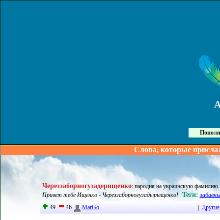
Пополн
Слова, которые присла
Череззаборногузадерищенко
:
пародия на украинскую фамилию
Теги:
Привет тебе Ищенко - Череззаборногузадырыщенко!
забавны
49
46
MarGo
|
Другие