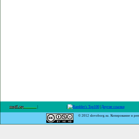
|
|
|
Другие ссылки
© 2012 slovoborg.su. Копирование и реп