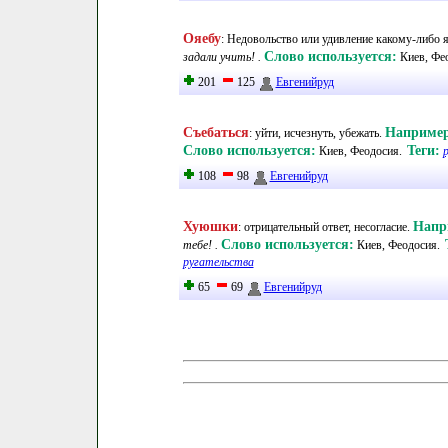
Ояебу
:
Недовольство или удивление какому-либо я
Слово используется:
задали учить! .
Киев, Фе
201
125
Евгенийруд
Съебаться
Например
:
уйти, исчезнуть, убежать
.
Слово используется:
Теги:
Киев, Феодосия
.
108
98
Евгенийруд
Хуюшки
Напр
:
отрицательный ответ, несогласие
.
Слово используется:
тебе! .
Киев, Феодосия
.
ругательства
65
69
Евгенийруд