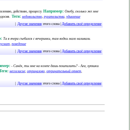
Например:
влению, действию, процессу
.
Ояебу, сколько же мне
Теги:
одосия
.
недовольство
,
ругательства
,
удивление
|
Другие значения
этого слова |
Добавить своё определение
:
Та я вчера съебался с вечеринки, там водки мало наливали.
русмат
,
поведение
|
Другие значения
этого слова |
Добавить своё определение
имер:
- Санёк, ты мне на компе дашь пошпилить? - Ага, хуюшки
Теги:
несогласие
,
отрицалово
,
отрицательный ответ
,
|
Другие значения
этого слова |
Добавить своё определение