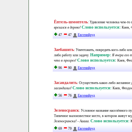
Ёптель-шмоптель
:
Удивление человека чем-то
Слово используется:
врезался в дерево!
Киев, 
47
47
Евгенийруд
Заебашить
:
Уничтожить, повредить кого-либо ил
Например:
либо работу или задачу
.
Я вчера его 
Слово используется:
что я прозрел!
Киев, Фе
96
90
Евгенийруд
Засандалить
:
Осуществить какое-либо желанное 
Слово используется:
засандалил!
Киев, Феодо
56
76
Евгенийруд
Зеленосранск
:
Условное название населённого пу
Типичное малоизвестное место, в котором живут м
Слово используется:
Зеленосранска! - Ааааа.
69
79
Евгенийруд