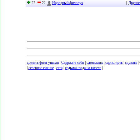
22
22
Народный филолух
|
Другие
сделать финт ушами
|
Сдержать себя
|
сдоньжить
|
сдристнуть
|
сдувать
|
|
северное сияние
|
сега
|
седьмая вода на киселе
|