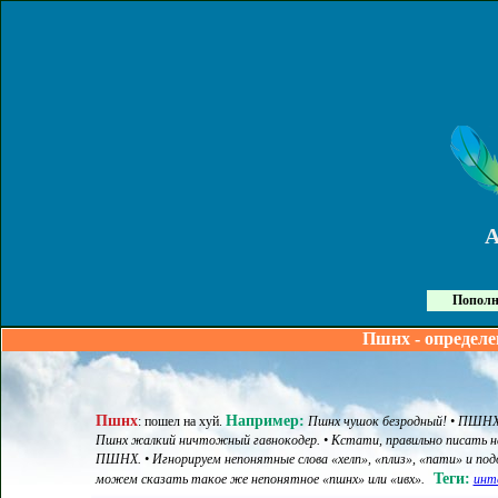
Пополн
Пшнх - определе
Пшнх
Например:
:
пошел на хуй
.
Пшнх чушок безродный! • ПШНХ 
Пшнх жалкий ничтожный гавнокодер. • Кстати, правильно писать н
ПШНХ. • Игнорируем непонятные слова «хелп», «плиз», «пати» и подо
Теги:
можем сказать такое же непонятное «пшнх» или «ивх».
инт