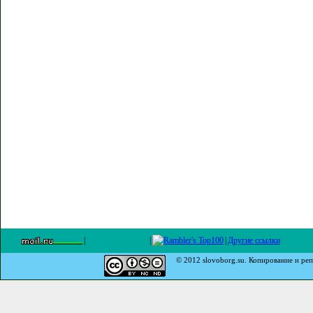
|
|
|
Другие ссылки
© 2012 slovoborg.su. Копирование и реп