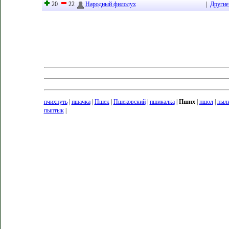
20
22
Народный филолух
|
Другие
пчихнуть
|
пшачка
|
Пшек
|
Пшековский
|
пшикалка
|
Пшнх
|
пшол
|
пыли
пыптык
|