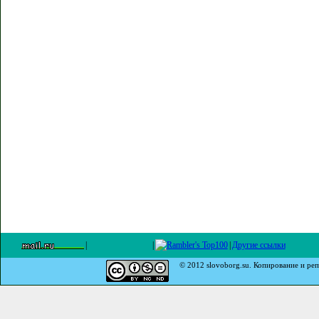
|
|
|
Другие ссылки
© 2012 slovoborg.su. Копирование и реп