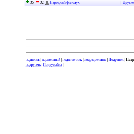
35
32
Народный филолух
|
Другие
подпоить
|
подпольный
|
подпяточник
|
подразделение
|
Подранок
|
Подр
подругеть
|
Подружайка
|