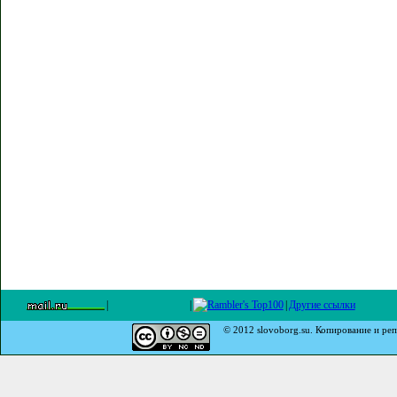
|
|
|
Другие ссылки
© 2012 slovoborg.su. Копирование и реп