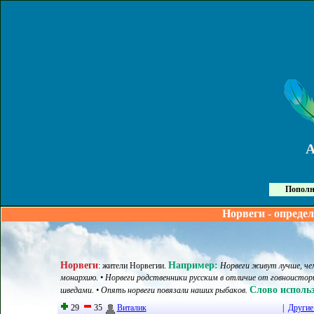
Пополн
Норвеги - опреде
Норвеги
Например:
:
жители Норвегии
.
Норвеги живут лучше, че
монархию. • Норвеги родственники русским в отличие от говноисто
Слово использ
шведами. • Опять норвеги повязали наших рыбаков.
29
35
Виталик
|
Другие