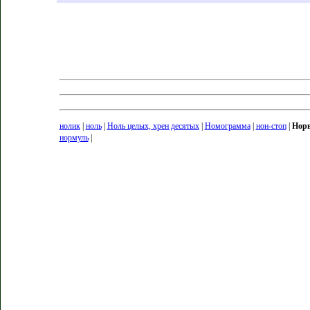
нолик
|
ноль
|
Ноль целых, хрен десятых
|
Номограмма
|
нон-стоп
|
Норв
нормуль
|