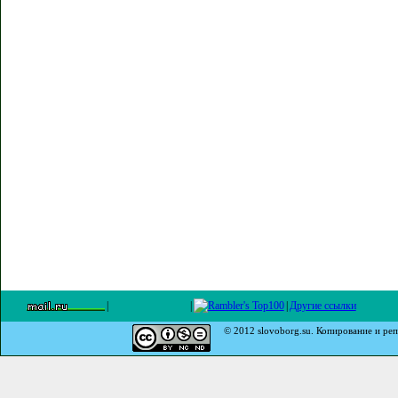
|
|
|
Другие ссылки
© 2012 slovoborg.su. Копирование и реп