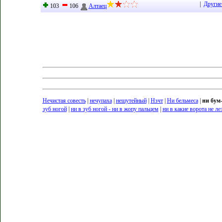
|
Другие
103
106
Алтаец
Нечистая совесть
|
нечупаха
|
нешутейный
|
Нзчт
|
Ни бельмеса
|
ни бум
зуб ногой
|
ни в зуб ногой - ни в жопу пальцем
|
ни в какие ворота не ле