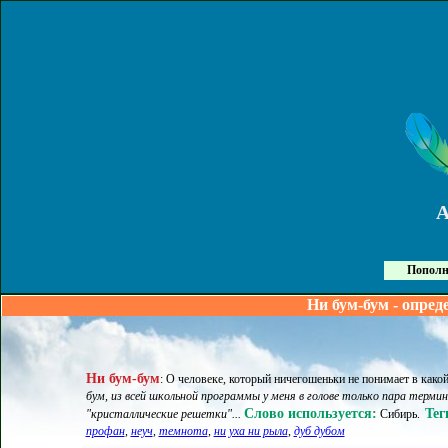
Пополн
Ни бум-бум - опред
Ни бум-бум
:
О человеке, который ничегошеньки не понимает в како
бум, из всей школьной программы у меня в голове только пара термин
Слово используется:
Тег
"кристаллические решетки"...
Сибирь
.
профан
,
неуч
,
темнота
,
ни уха ни рыла
,
дуб дубом