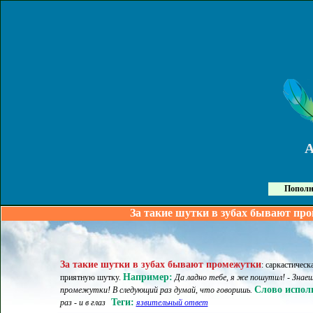
Пополн
За такие шутки в зубах бывают про
За такие шутки в зубах бывают промежутки
:
саркастическ
Например:
приятную шутку
.
Да ладно тебе, я же пошутил! - Знае
Слово исполь
промежутки! В следующий раз думай, что говоришь.
Теги:
раз - и в глаз
язвительный ответ