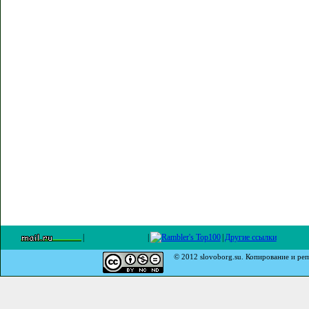
|
|
|
Другие ссылки
© 2012 slovoborg.su. Копирование и реп