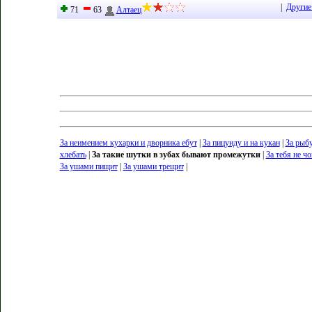
|
Другие
71
63
Алтаец
За неимением кухарки и дворника ебут
|
За пицунду и на кукан
|
За рыб
хлебать
|
За такие шутки в зубах бывают промежутки
|
За тебя не ч
За ушами пищит
|
За ушами трещит
|