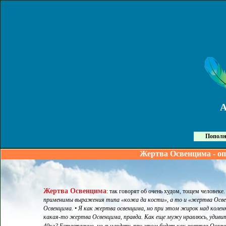
Пополн
Жертва Освенцима - оп
Жертва Освенцима
:
так говорят об очень худом, тощем человеке
применимы выражения типа «кожа да кости», а то и «жертва Освен
Освенцима. • Я как жертва освенцима, но при этом жирок над колен
какая-то жертва Освенцима, правда. Как еще мужу нравлюсь, удивит