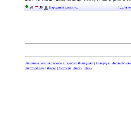
40кг? Естественно, но выглядеть при этом будет как жертва Освен
28
38
Народный филолух
|
Другие
Женщина бальзаковского возраста
|
Женщинка
|
Жепардье
|
Жепь ебрило
Жертвенница
|
Жёско
|
Жесткач
|
Жесть
|
Жечь
|