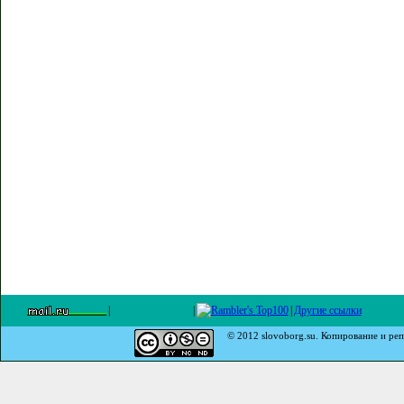
|
|
|
Другие ссылки
© 2012 slovoborg.su. Копирование и реп