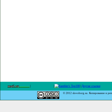
|
|
|
Другие ссылки
© 2012 slovoborg.su. Копирование и реп