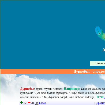
Пополн
Дурцебел - опреде
Дурцебел
Например:
:
дурак, глупый человек
.
Блин, до чего же он
дурбецела! • Тут одно пьяное дурбецеле. • Типун тебе на язык, дурбе
Теги:
может сказать? • Ты, дурбецел, забудь, это тебе не подсилу.
22
31
вован
|
Другие