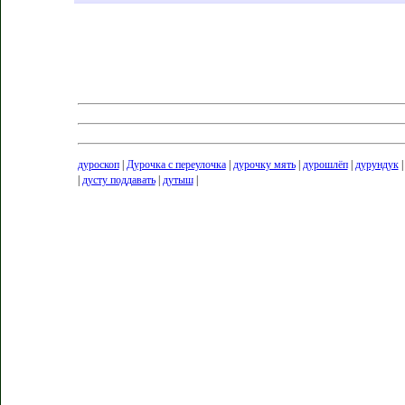
дуроскоп
|
Дурочка с переулочка
|
дурочку мять
|
дурошлёп
|
дурундук
|
дусту поддавать
|
дутыш
|