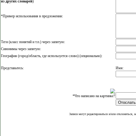
из других словарей
)
*Пример использования в предложении:
Теги (класс понятий и т.п.) через запятую:
Синонимы через запятую:
География (город/область, где используется слово) (опционально):
Представьтесь:
Имя:
*Что написано на картинке?
Записи могут редактироваться и/или отклоняться, н