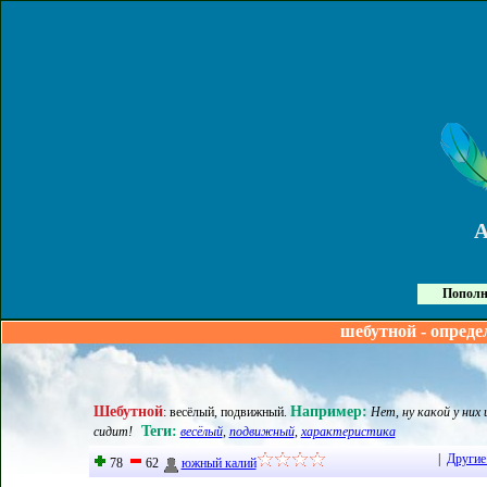
Пополн
шебутной - опреде
Шебутной
Например:
:
весёлый, подвижный
.
Нет, ну какой у них
Теги:
сидит!
весёлый
,
подвижный
,
характеристика
|
Другие
78
62
южный калий