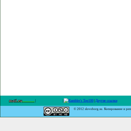
|
|
|
Другие ссылки
© 2012 slovoborg.su. Копирование и реп