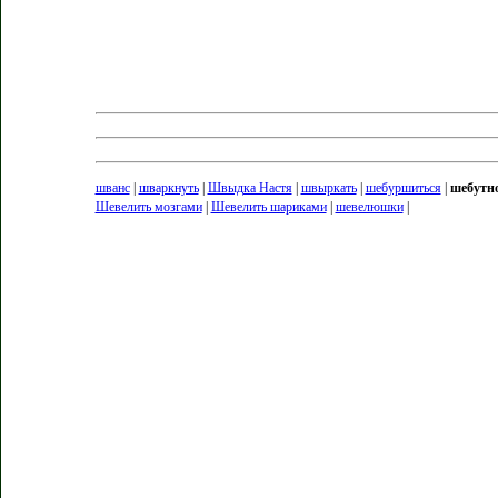
шванс
|
шваркнуть
|
Швыдка Настя
|
швыркать
|
шебуршиться
|
шебутн
Шевелить мозгами
|
Шевелить шариками
|
шевелюшки
|