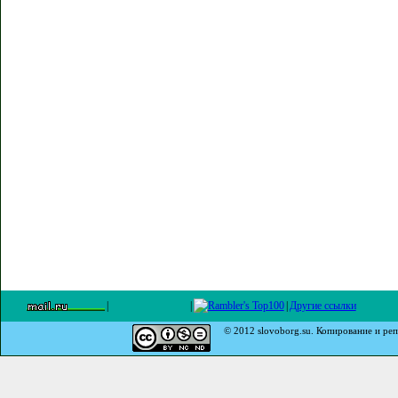
|
|
|
Другие ссылки
© 2012 slovoborg.su. Копирование и реп