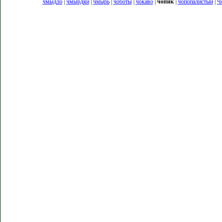
чмыдло
|
чмырдяй
|
чмырь
|
чоботы
|
чокаво
|
чопик
|
чопопалистый
|
Ч