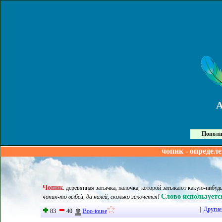
Пополн
чопик - определ
Чопик
:
деревянная затычка, палочка, которой затыкают какую-нибуд
Слово используетс
чопик-то выбей, да налей, сколько захочется!
|
Другие
83
40
Boo-touse