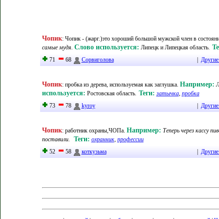
Чопик
:
Чопик - (жарг.)это хороший большой мужской член в состоян
Слово используется:
Те
самые мудя.
Липецк и Липецкая область.
71
68
Сорвиголова
|
Другие
Чопик
Например:
:
пробка из дерева, используемая как заглушка
.
Л
используется:
Теги:
Ростовская область
.
затычка
,
пробка
73
78
kyroy
|
Другие
Чопик
Например:
:
работник охраны,ЧОПа
.
Теперь через кассу пи
Теги:
поставили.
охранник
,
профессии
52
58
коткузьма
|
Другие