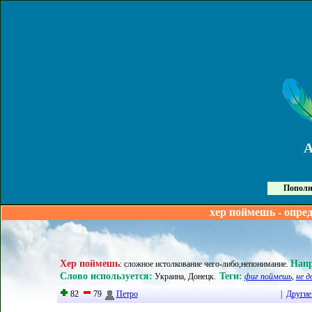
Пополн
хер поймешь - опре
Хер поймешь
Нап
:
сложное истолкование чего-либо,непонимание
.
Слово используется:
Теги:
Украина, Донецк
.
фиг поймешь
,
не д
82
79
Петро
|
Другие