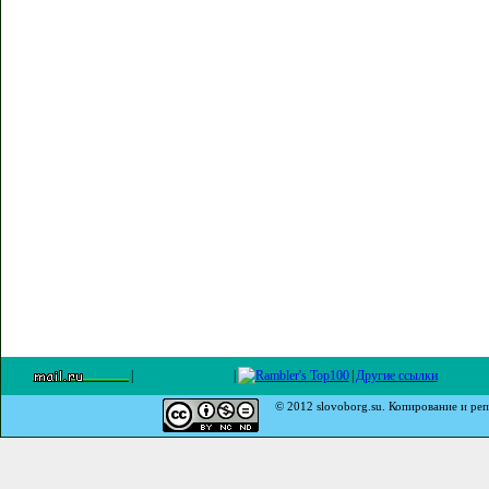
|
|
|
Другие ссылки
© 2012 slovoborg.su. Копирование и реп