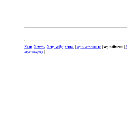
Хелп
|
Хемуль
|
Хенд-мейд
|
хентаи
|
хер знает сколько
|
хер поймешь
|
Х
херменеджер
|