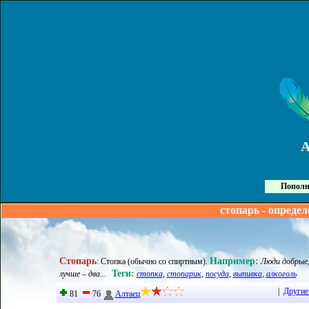
Пополн
стопарь - определ
Стопарь
Например:
:
Стопка (обычно со спиртным)
.
Люди добрые,
Теги:
лучше – два...
стопка
,
стопарик
,
посуда
,
выпивка
,
алкоголь
|
Другие
81
76
Алтаец