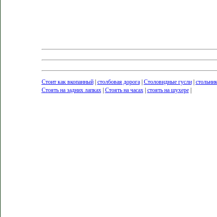
Стоит как вкопанный
|
столбовая дорога
|
Столовидные гусли
|
стольни
Стоять на задних лапках
|
Стоять на часах
|
стоять на шухере
|