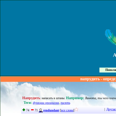
Пополн
напрудить - опред
Напрудить
Например:
:
написать в штаны
.
Ванюта, ты чего плаче
Теги:
функции организма
,
писять
|
Другие
74
71
rendundant
[
все слова
]