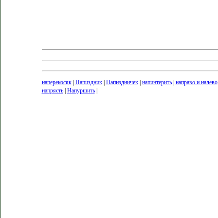
наперекосяк
|
Напиздник
|
Напиздничек
|
напинтерить
|
направо и налево
напрясть
|
Напуршить
|