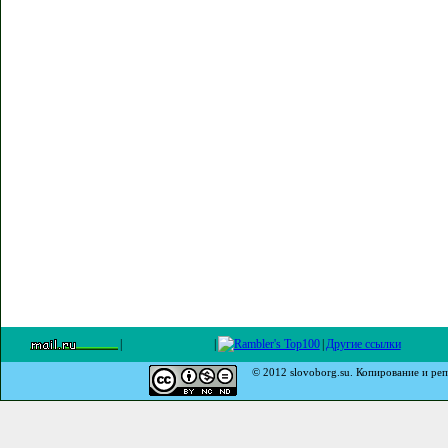
|
|
|
Другие ссылки
© 2012 slovoborg.su. Копирование и реп