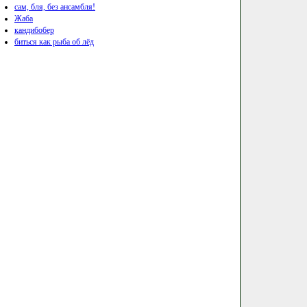
сам, бля, без ансамбля!
Жаба
кандибобер
биться как рыба об лёд