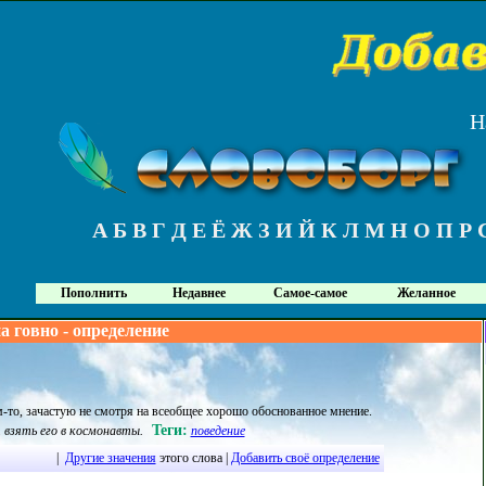
Н
А
Б
В
Г
Д
Е
Ё
Ж
З
И
Й
К
Л
М
Н
О
П
Р
Пополнить
Недавнее
Самое-самое
Желанное
а говно - определение
-то, зачастую не смотря на всеобщее хорошо обоснованное мнение
.
Теги:
 взять его в космонавты.
поведение
|
Другие значения
этого слова |
Добавить своё определение