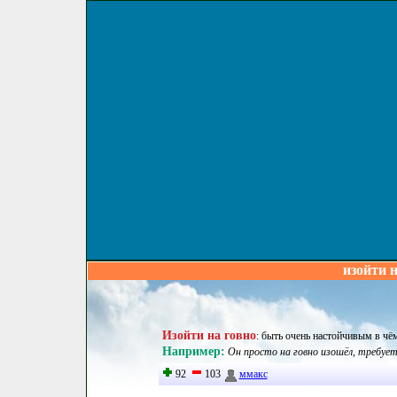
изойти н
Изойти на говно
:
быть очень настойчивым в чём
Например:
Он просто на говно изошёл, требует
92
103
ммакс