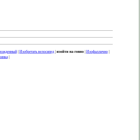
можденный
|
Изобретать велосипед
|
изойти на говно
|
Изофаллично
|
инка
|