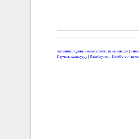
изменник родины
|
изнакурнож
|
изнасильщик
|
изне
Изучать Камасутру
|
Изъебнуться
|
Изъёбство
|
изюм