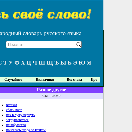
ародный словарь русского языка
С
Т
У
Ф
Х
Ц
Ч
Ш
Щ
Ъ
Ы
Ь
Э
Ю
Я
Случайное
Вкладчики
Все слова
Про
Разное другое
См. также
ватакат
ебать мозг
как в лужу пёрнуть
загрунтоваться
панибратство
понеслась пизда по кочкам