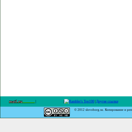
|
|
|
Другие ссылки
© 2012 slovoborg.su. Копирование и реп