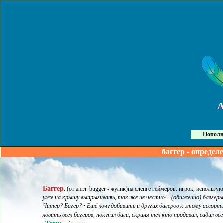
Пополн
баггер - определ
Баггер
:
(от англ. bugger - жулик)на сленге геймеров: игрок, использ
уже на крышу выпрыгивать, так же не честно!.. (обиженно) баггеры.
Читер? Багер? • Ещё хочу добавить и других багеров к этому ассорти
ловить всех багеров, покупал баги, скриня тех кто продавал, садил всех