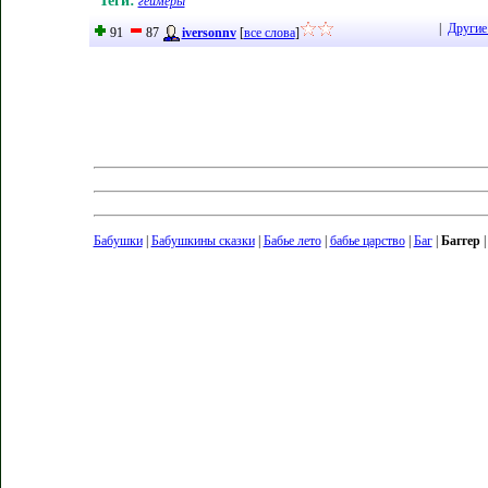
Теги:
геймеры
|
Другие
91
87
iversonnv
[
все слова
]
Бабушки
|
Бабушкины сказки
|
Бабье лето
|
бабье царство
|
Баг
|
Баггер